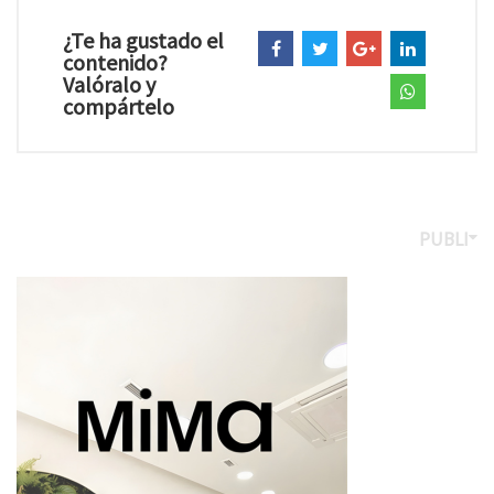
¿Te ha gustado el
contenido?
Valóralo y
compártelo
PUBLI