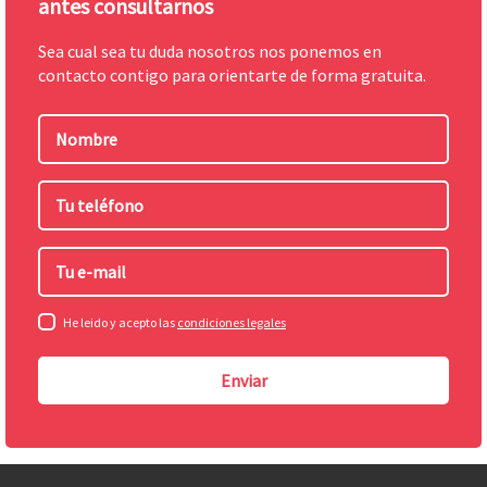
antes consultarnos
Sea cual sea tu duda nosotros nos ponemos en
contacto contigo para orientarte de forma gratuita.
Nombre
Tu
teléfono
Tu
e-
mail
He leido y acepto las
condiciones legales